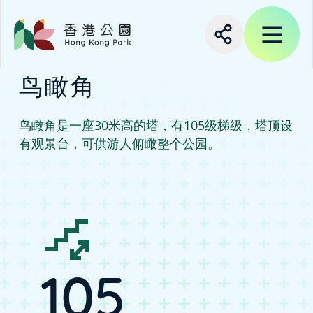
鸟瞰角
鸟瞰角是一座30米高的塔，有105级梯级，塔顶设
有观景台，可供游人俯瞰整个公园。
105