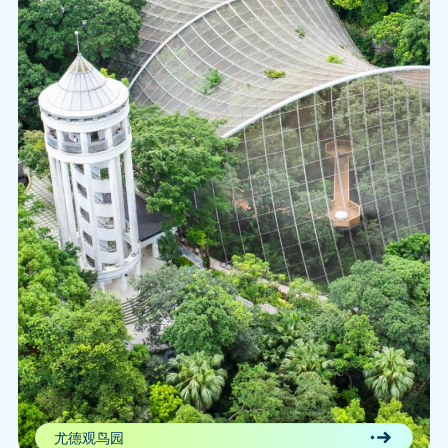
尤德观鸟园