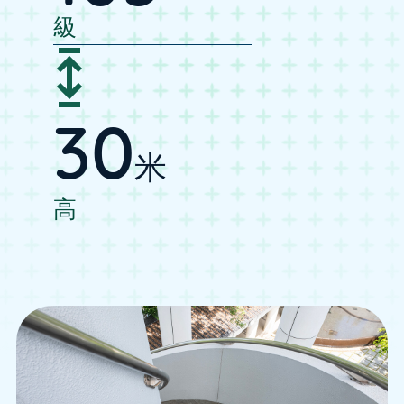
級
30
米
高