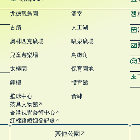
尤德觀鳥園
溫室
古蹟
人工湖
奧林匹克廣場
噴泉廣場
兒童遊樂場
鳥瞰角
太極園
保育園地
鐘樓
體育館
壁球中心
食肆
茶具文物館
香港視覺藝術中心
紅棉路婚姻登記處
其他公園