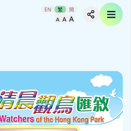
EN
繁
簡
A
A
A
Set small font size
Set medium font size
Set large font siz