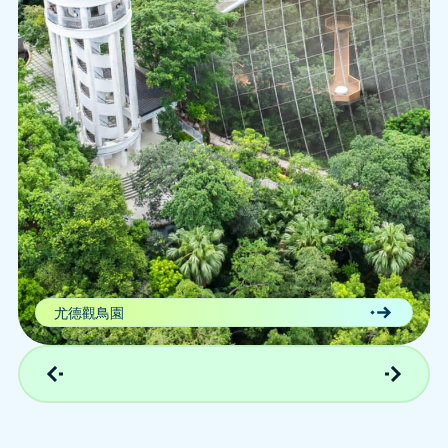
尤德觀鳥園