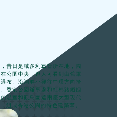
間，昔日是域多利軍營所在地，園
。在公園中央，遊人可看到由舊軍
和瀑布。沿湖畔小徑往中環方向拾
場、香港公園辦事處和紅棉路婚姻
建的温室和觀鳥園這兩座大型現代
角，組成香港公園的特色建築羣。