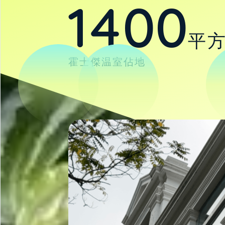
1400
平
霍士傑温室佔地