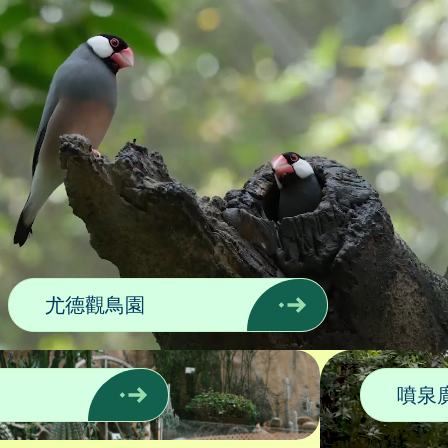
尤德觀鳥園
噴泉