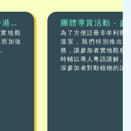
香港公
團體導賞活動 - 
和實地觀
溫室
為了方便註冊非牟利團
從而加強
溫室，我們特別推出團
識。
務，讓參加者實地觀察
時輔以專人粵語講解。
深參加者對動植物的認
白保護環境的重要；以
護動植物。