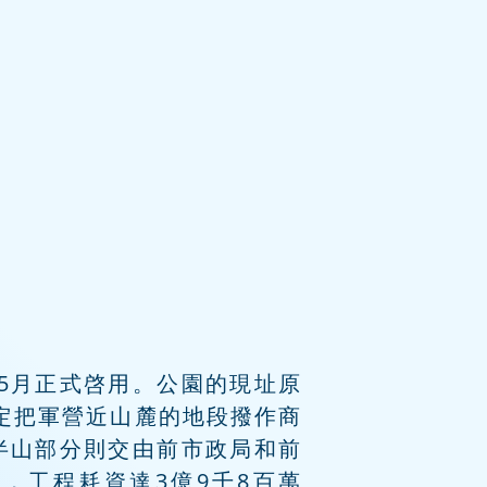
1年5月正式啓用。公園的現址原
決定把軍營近山麓的地段撥作商
半山部分則交由前市政局和前
，工程耗資達3億9千8百萬