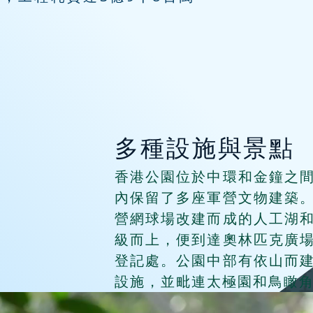
多種設施與景點
香港公園位於中環和金鐘之
內保留了多座軍營文物建築
營網球場改建而成的人工湖
級而上，便到達奧林匹克廣
登記處。公園中部有依山而
設施，並毗連太極園和鳥瞰