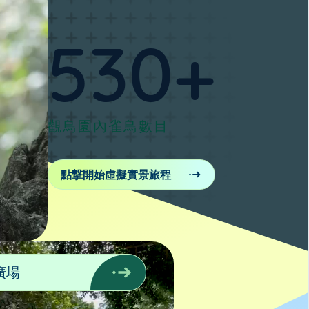
530
+
觀鳥園內雀鳥數目
點撃開始虛擬實景旅程
廣場