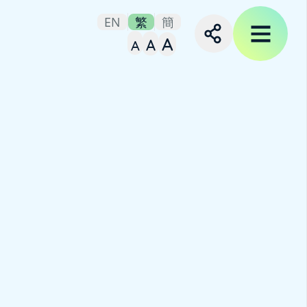
EN
繁
簡
A
A
A
Set small font size
Set medium font size
Set large font siz