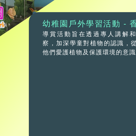
幼稚園戶外學習活動 - 
園霍士傑溫室導賞
導賞活動旨在透過專人講解
察，加深學童對植物的認識，
他們愛護植物及保護環境的意
跳至主要內容