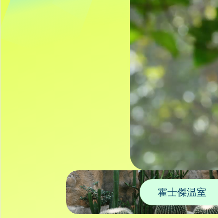
霍士傑温室