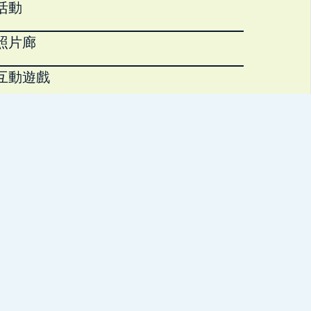
活動
照片廊
互動遊戲
下載區
返回康文署