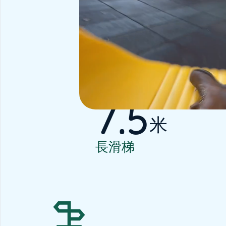
7.5
米
長滑梯