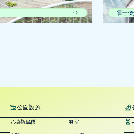
霍士傑
公園設施
尤德觀鳥園
溫室