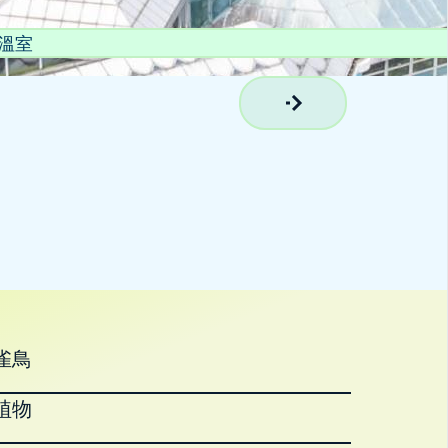
溫室
雀鳥
植物