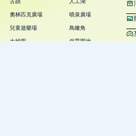
古蹟
人工湖
奧林匹克廣場
噴泉廣場
兒童遊樂場
鳥瞰角
太極園
保育園地
鐘樓
體育館
壁球中心
食肆
茶具文物館
香港視覺藝術中心
紅棉路婚姻登記處
其他公園