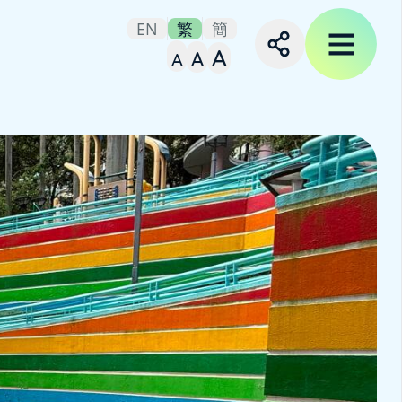
EN
繁
簡
A
A
A
Set small font size
Set medium font size
Set large font siz