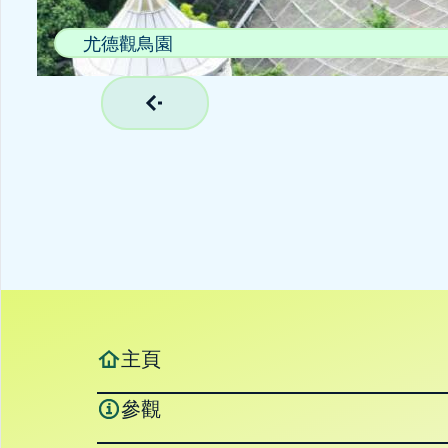
尤德觀鳥園
主頁
參觀